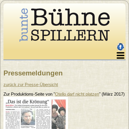
Direkt zum Inhalt
facebo
Home
Pressemeldungen
Über uns
Sie sind hier
Programm
zurück zur Presse-Übersicht
Karten
Zur Produktions-Seite von "
Otello darf nicht platzen
"
(
März 2017
)
Archiv
Galerie
Presse
Impressum