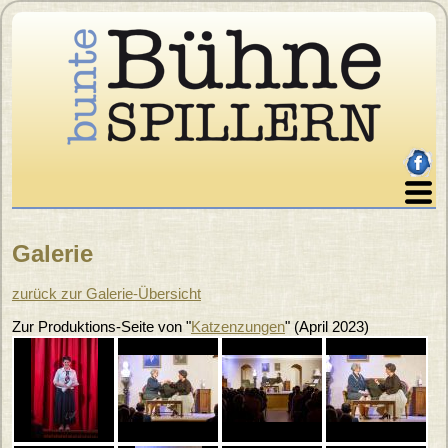
Direkt zum Inhalt
facebo
Home
Galerie
Über uns
Sie sind hier
Programm
zurück zur Galerie-Übersicht
Karten
Zur Produktions-Seite von "
Katzenzungen
"
(
April 2023
)
Archiv
Galerie
Presse
Impressum