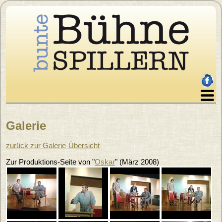
Direkt zum Inhalt
facebo
Home
Galerie
Über uns
Sie sind hier
Programm
zurück zur Galerie-Übersicht
Karten
Zur Produktions-Seite von "
Oskar
"
(
März 2008
)
Archiv
Galerie
Presse
Impressum