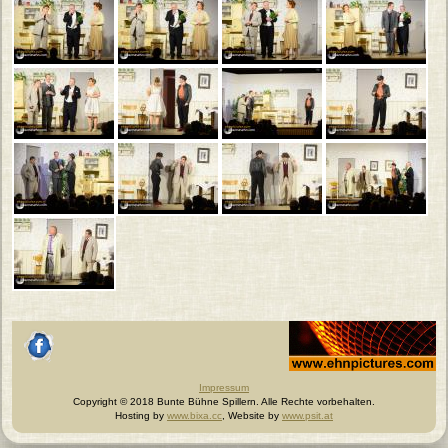
Johannes Ehn, Fotograf
facebook
Impressum
Copyright © 2018 Bunte Bühne Spillern. Alle Rechte vorbehalten.
Hosting by
www.bixa.cc
, Website by
www.psit.at