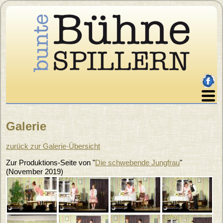
Direkt zum Inhalt
facebo
Home
Galerie
Über uns
Sie sind hier
Programm
zurück zur Galerie-Übersicht
Karten
Zur Produktions-Seite von "
Die schwebende Jungfrau
"
Archiv
(
November 2019
)
Galerie
Presse
Impressum