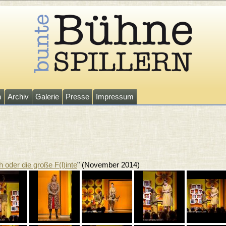
n
Archiv
Galerie
Presse
Impressum
 oder die große F(l)inte
"
(
November 2014
)