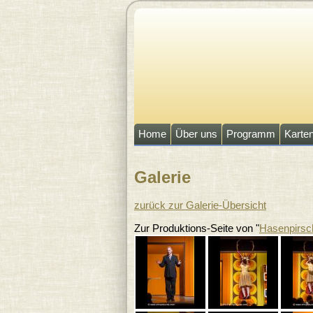
Direkt zum Inhalt
Home
Über uns
Programm
Karte
Galerie
Sie sind hier
zurück zur Galerie-Übersicht
Zur Produktions-Seite von "
Hasenpirsch