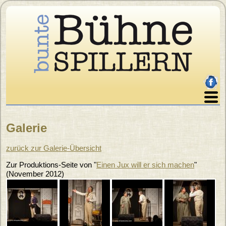
Direkt zum Inhalt
facebo
Home
Galerie
Über uns
Sie sind hier
Programm
zurück zur Galerie-Übersicht
Karten
Zur Produktions-Seite von "
Einen Jux will er sich machen
"
Archiv
(
November 2012
)
Galerie
Presse
Impressum