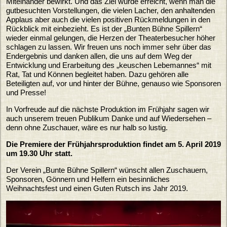
Miteinander bewirkt. Und das Ziel wurde erreicht, wenn man die
gutbesuchten Vorstellungen, die vielen Lacher, den anhaltenden
Applaus aber auch die vielen positiven Rückmeldungen in den
Rückblick mit einbezieht. Es ist der „Bunten Bühne Spillern“
wieder einmal gelungen, die Herzen der Theaterbesucher höher
schlagen zu lassen. Wir freuen uns noch immer sehr über das
Endergebnis und danken allen, die uns auf dem Weg der
Entwicklung und Erarbeitung des „keuschen Lebemannes“ mit
Rat, Tat und Können begleitet haben. Dazu gehören alle
Beteiligten auf, vor und hinter der Bühne, genauso wie Sponsoren
und Presse!
In Vorfreude auf die nächste Produktion im Frühjahr sagen wir
auch unserem treuen Publikum Danke und auf Wiedersehen –
denn ohne Zuschauer, wäre es nur halb so lustig.
Die Premiere der Frühjahrsproduktion findet am 5. April 2019
um 19.30 Uhr statt.
Der Verein „Bunte Bühne Spillern“ wünscht allen Zuschauern,
Sponsoren, Gönnern und Helfern ein besinnliches
Weihnachtsfest und einen Guten Rutsch ins Jahr 2019.