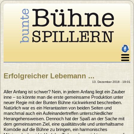
Direkt zum Inhalt
facebo
Home
Erfolgreicher Lebemann ...
Über uns
Sie sind hier
13. Dezember 2018 - 19:01
Programm
Aller Anfang ist schwer? Nein, in jedem Anfang liegt ein Zauber
Karten
inne – so könnte man die erste gemeinsame Produktion unter
Archiv
neuer Regie mit der Bunten Bühne rückwirkend beschreiben.
Natürlich war es ein Herantasten von beiden Seiten und
Galerie
manchmal auch ein Aufeinandertreffen unterschiedlicher
Herangehensweisen. Dennoch hat der Spaß an der Sache mit
Presse
dem gemeinsamen Ziel, eine qualitätsvolle und unterhaltsame
Impressum
Komödie auf die Bühne zu bringen, ein harmonisches