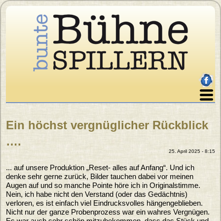
Direkt zum Inhalt
facebo
Home
Ein höchst vergnüglicher Rückblick
Über uns
Sie sind hier
….
Programm
25. April 2025 - 8:15
Karten
... auf unsere Produktion „Reset- alles auf Anfang“. Und ich
Archiv
denke sehr gerne zurück, Bilder tauchen dabei vor meinen
Galerie
Augen auf und so manche Pointe höre ich in Originalstimme.
Nein, ich habe nicht den Verstand (oder das Gedächtnis)
Presse
verloren, es ist einfach viel Eindrucksvolles hängengeblieben.
Nicht nur der ganze Probenprozess war ein wahres Vergnügen.
Impressum
Es war auch sehr schön mitzubekommen, dass das Stück und