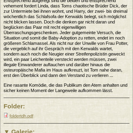
Entsprechend aufgeregt sind die beiden und entsprechend
vehement fordert Linda, dass Toms chaotische Brüder Dick, der
zur Untermiete bei ihnen wohnt, und Harry, der zwei- bis dreimal
wöchentlich das Schlafsofa der Kerwalds belegt, sich möglichst
nicht blicken lassen. Doch die denken gar nicht daran und
beglücken das Paar mit recht eigenwilligen
Überraschungsgeschenken. Jeder gutgemeinte Versuch, die
Situation und somit die Baby-Adoption zu retten, endet im noch
größeren Schlamassel. Als nicht nur der Unwille von Frau Potter,
die vergeblich auf ihr Gespräch mit den Kerwalds wartet,
sondern auch noch die Neugier einer Streifenpolizistin geweckt
wird, ein paar Leichenteile versteckt werden müssen, zwei
illegale Einwanderer auftauchen und darüber hinaus die
osteuropäische Mafia im Haus aufkreuzt, ist Tom nahe daran,
erst den Überblick und dann den Verstand zu verlieren ...
Eine rasante Komödie, die das Publikum den Atem anhalten und
sicher keinen Moment der Langeweile aufkommen lässt.
Folder:
foldertdh.pdf
Galerie: