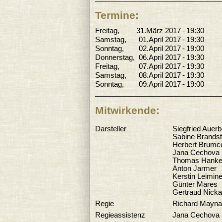
Termine:
Freitag
31.März 2017
19:30
Samstag
01.April 2017
19:30
Sonntag
02.April 2017
19:00
Donnerstag
06.April 2017
19:30
Freitag
07.April 2017
19:30
Samstag
08.April 2017
19:30
Sonntag
09.April 2017
19:00
Mitwirkende:
Darsteller
Siegfried Auer
Sabine Brandst
Herbert Brumc
Jana Cechova
Thomas Hank
Anton Jarmer
Kerstin Leimine
Günter Mares
Gertraud Nicka
Regie
Richard Mayn
Regieassistenz
Jana Cechova