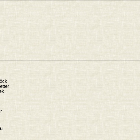
böck
etter
ek
e
r
au