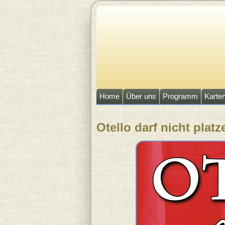
Direkt zum Inhalt
Home
Über uns
Programm
Karte
Otello darf nicht platz
Sie sind hier