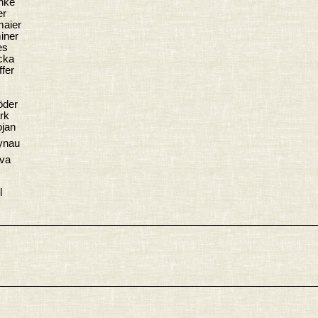
nke
er
maier
iner
es
cka
ffer
öder
rk
ojan
ynau
va
l