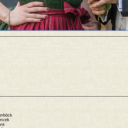
uerböck
umcek
va