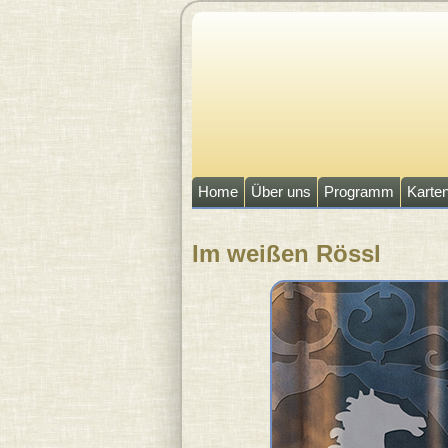
Direkt zum Inhalt
Home
Über uns
Programm
Karte
Im weißen Rössl
Sie sind hier