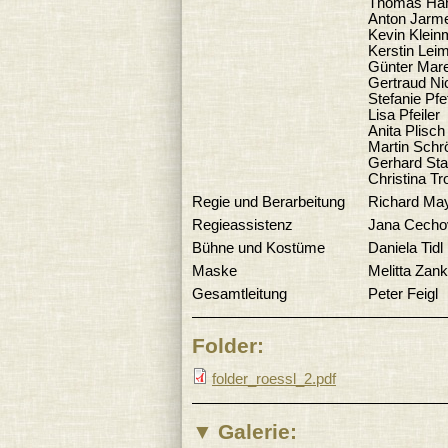
Thomas Ha
Anton Jarm
Kevin Klein
Kerstin Leim
Günter Mar
Gertraud Ni
Stefanie Pfe
Lisa Pfeiler
Anita Plisch
Martin Schr
Gerhard Sta
Christina Tr
Regie und Berarbeitung
Richard Ma
Regieassistenz
Jana Cecho
Bühne und Kostüme
Daniela Tidl
Maske
Melitta Zank
Gesamtleitung
Peter Feigl
Folder:
folder_roessl_2.pdf
Galerie: